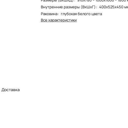
Размеры (ВхШхД)
:
910х780 – 1000х1600 – 1800
Внутренние размеры (ВхШхГ)
:
400х525х450 м
Раковина
:
глубокая белого цвета
Все характеристики
Доставка