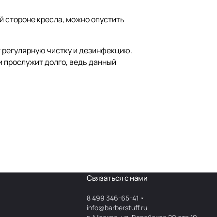
й стороне кресла, можно опустить
т регулярную чистку и дезинфекцию.
и прослужит долго, ведь данный
Связаться с нами
8 499 346-65-41
info@barberstuff.ru