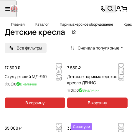
Главная
Каталог
Парикмахерское оборудование
Крес
Детские кресла
12
Все фильтры
Сначала популярные
17 500 ₽
7 550 ₽
Стул детский МД-910
Детское парикмахерское
кресло ДЕНИС
0
0
В наличии
0
0
В наличии
В корзину
В корзину
Советуем
35 000 ₽
36 470 ₽