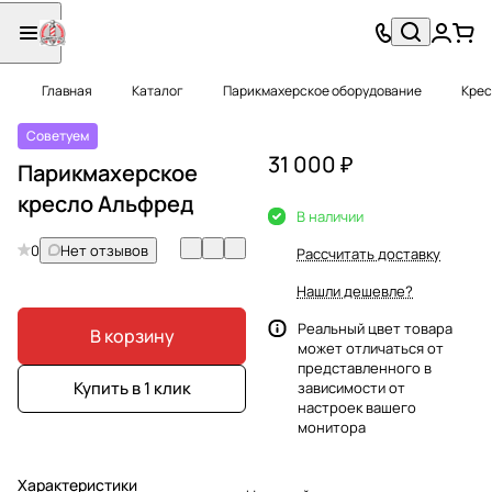
Главная
Каталог
Парикмахерское оборудование
Крес
Советуем
31 000 ₽
Парикмахерское
кресло Альфред
В наличии
0
Нет отзывов
Рассчитать доставку
Нашли дешевле?
Реальный цвет товара
В корзину
может отличаться от
представленного в
Купить в 1 клик
зависимости от
настроек вашего
монитора
Характеристики