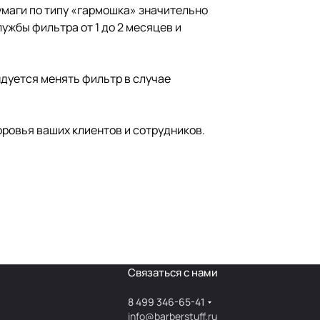
умаги по типу «гармошка» значительно
жбы фильтра от 1 до 2 месяцев и
дуется менять фильтр в случае
оровья ваших клиентов и сотрудников.
Связаться с нами
8 499 346-65-41
info@barberstuff.ru