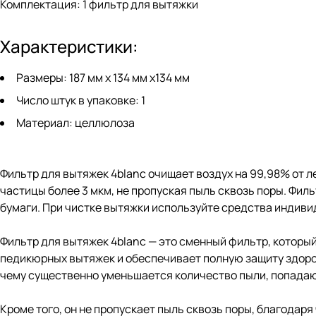
Комплектация:
1 фильтр для вытяжки
Характеристики:
Размеры:
187 мм х 134 мм х134 мм
Число штук в упаковке:
1
Материал:
целлюлоза
Фильтр для вытяжек 4blanc
очищает воздух на 99,98% от л
частицы более 3 мкм, не пропуская пыль сквозь поры. Фи
бумаги. При чистке вытяжки используйте средства индиви
Фильтр для вытяжек 4blanc
— это сменный фильтр, который
педикюрных вытяжек и обеспечивает полную защиту здоров
чему существенно уменьшается количество пыли, попадаю
Кроме того, он не пропускает пыль сквозь поры, благодар