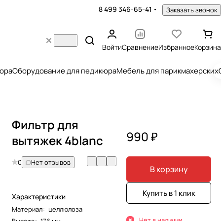
8 499 346-65-41
Заказать звонок
Войти
Сравнение
Избранное
Корзина
юра
Оборудование для педикюра
Мебель для парикмахерских
Фильтр для
990 ₽
вытяжек 4blanc
0
Нет отзывов
В корзину
Купить в 1 клик
Характеристики
Материал
:
целлюлоза
Нет в наличии