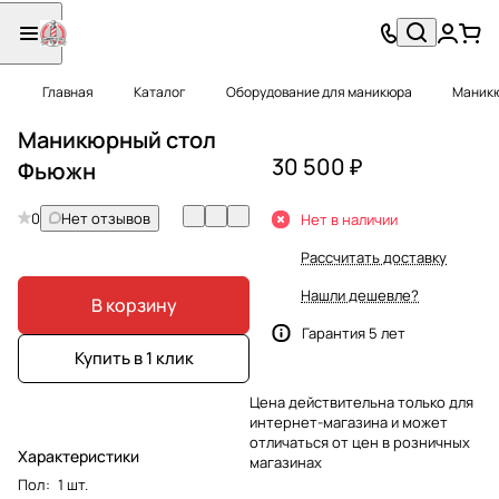
Главная
Каталог
Оборудование для маникюра
Маникю
Маникюрный стол
30 500 ₽
Фьюжн
0
Нет отзывов
Нет в наличии
Рассчитать доставку
Нашли дешевле?
В корзину
Гарантия 5 лет
Купить в 1 клик
Цена действительна только для
интернет-магазина и может
отличаться от цен в розничных
Характеристики
магазинах
Пол
:
1 шт.