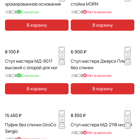
хромированное основание
стойка МЭРИ
0
0
В наличии
0
0
Нет в наличии
В корзину
В корзину
8 100 ₽
6 900 ₽
Стул мастера МД-9017
Стул мастера Джерси Плюс
высокий с опорой для ног
без спинки
0
0
В наличии
0
0
Нет в наличии
В корзину
В корзину
15 450 ₽
8 300 ₽
Пуфик без спинки GiroCo
Стул мастера МД-2118 низкий
Sergio
0
0
Нет в наличии