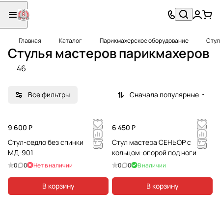
Главная
Каталог
Парикмахерское оборудование
Стул
Стулья мастеров парикмахеров
46
Все фильтры
Сначала популярные
9 600 ₽
6 450 ₽
Стул-седло без спинки
Стул мастера СЕНЬОР с
МД-901
кольцом-опорой под ноги
0
0
Нет в наличии
0
0
В наличии
В корзину
В корзину