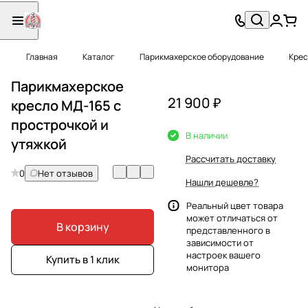
Главная
Каталог
Парикмахерское оборудование
Крес
Парикмахерское
21 900 ₽
кресло МД-165 с
прострочкой и
В наличии
утяжкой
Рассчитать доставку
0
Нет отзывов
Нашли дешевле?
Реальный цвет товара
может отличаться от
В корзину
представленного в
зависимости от
настроек вашего
Купить в 1 клик
монитора