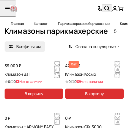
Главная
Каталог
Парикмахерское оборудование
Клим
Климазоны парикмахерские
5
Все фильтры
Сначала популярные
Хит
39 000 ₽
42 140 ₽
Климазон Ball
Климазон Космо
0
0
Нет в наличии
0
0
Нет в наличии
В корзину
В корзину
0 ₽
0 ₽
Климазон HARMONY EASY
Климазон CIX-3000