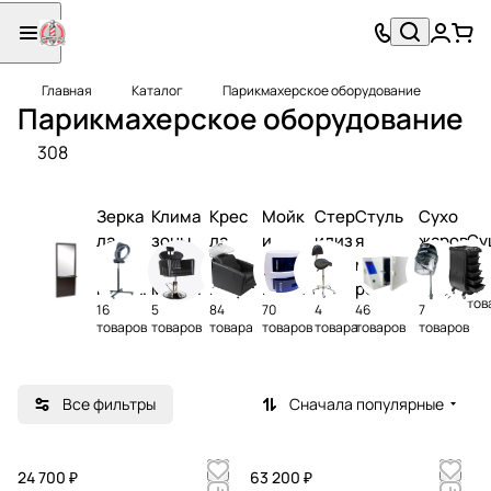
Главная
Каталог
Парикмахерское оборудование
Парикмахерское оборудование
308
Зерка
Клима
Крес
Мойк
Стер
Стуль
Сухо
ла
зоны
ла
и
илиз
я
жаров
Су
парик
парик
пари
парик
атор
масте
ые
ар
3
махер
махер
кмах
махер
ы
ров
шкаф
тов
16
5
84
70
4
46
7
ские
ские
ерск
ские
парик
ы
товаров
товаров
товара
товаров
товара
товаров
товаров
ие
махер
ов
Все фильтры
Сначала популярные
24 700 ₽
63 200 ₽