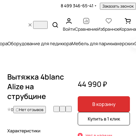
8 499 346-65-41
Заказать звонок
Войти
Сравнение
Избранное
Корзина
юра
Оборудование для педикюра
Мебель для парикмахерских
Вытяжка 4blanc
44 990 ₽
Alize на
струбцине
В корзину
0
Нет отзывов
Купить в 1 клик
Характеристики
Нет в наличии