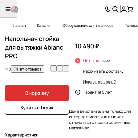
Главная
Каталог
Оборудование для педикюра
Пылесо
Напольная стойка
10 490 ₽
для вытяжки 4blanc
PRO
Нет в наличии
0
Нет отзывов
Рассчитать доставку
Нашли дешевле?
Гарантия 5 лет
В корзину
Купить в 1 клик
Цена действительна только для
интернет-магазина и может
отличаться от цен в розничных
магазинах
Характеристики