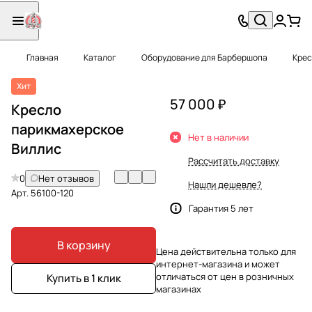
Главная
Каталог
Оборудование для Барбершопа
Крес
Хит
57 000 ₽
Кресло
парикмахерское
Нет в наличии
Виллис
Рассчитать доставку
0
Нет отзывов
Нашли дешевле?
Арт.
56100-120
Гарантия 5 лет
В корзину
Цена действительна только для
интернет-магазина и может
отличаться от цен в розничных
Купить в 1 клик
магазинах