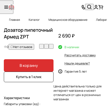
Главная
Каталог
Медицинское оборудование
Лабора
Дозатор пипеточный
2 690 ₽
Армед ZPT
0
Нет отзывов
В наличии
Рассчитать доставку
Нашли дешевле?
В корзину
Гарантия 5 лет
Купить в 1 клик
Цена действительна только для
интернет-магазина и может
отличаться от цен в розничных
Характеристики
магазинах
Габариты упаковки (ед)
: