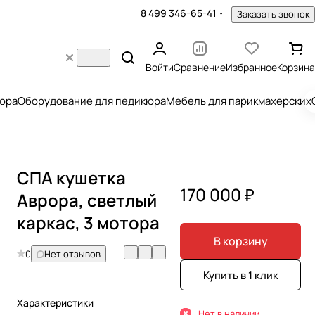
8 499 346-65-41
Заказать звонок
Войти
Сравнение
Избранное
Корзина
юра
Оборудование для педикюра
Мебель для парикмахерских
СПА кушетка
170 000 ₽
Аврора, светлый
каркас, 3 мотора
В корзину
0
Нет отзывов
Купить в 1 клик
Характеристики
Нет в наличии