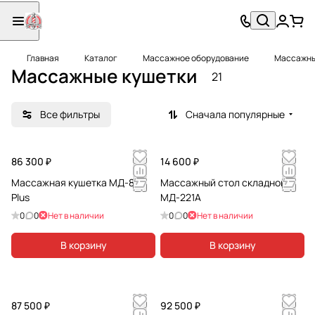
Главная
Каталог
Массажное оборудование
Массажны
Массажные кушетки
21
Все фильтры
Сначала популярные
86 300 ₽
14 600 ₽
Массажная кушетка МД-850
Массажный стол складной
Plus
МД-221А
0
0
Нет в наличии
0
0
Нет в наличии
В корзину
В корзину
87 500 ₽
92 500 ₽